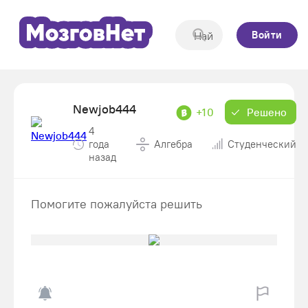
Войти
Newjob444
+10
Решено
4
года
Алгебра
Студенческий
назад
Помогите пожалуйста решить ​