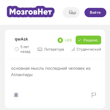
Войти
qwAsk
+20
Решено
5 лет
Литература
Студенческий
назад
основная мысль последний человек из
Атлантиды