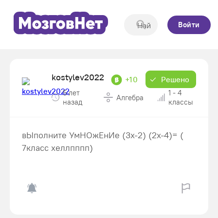
Войти
kostylev2022
+10
Решено
5 лет
1 - 4
Алгебра
назад
классы
вЫполните УмНОжЕнИе (3x-2) (2x-4)= (
7класс хеллпппп)