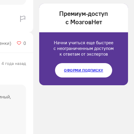
1202166
Премиум-доступ
Luluput
с МозговНет
1184234
Начни учиться еще быстрее
ценки)
0
с неограниченным доступом
к ответам от экспертов
4 года назад
ОФОРМИ ПОДПИСКУ
иный,