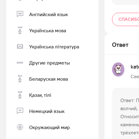
Английский язык
СПАСИБ
Українська мова
Ответ
Українська література
Другие предметы
kat
Све
Беларуская мова
Қазақ тiлi
Ответ: 
волчий,
Немецкий язык
Относит
каменны
Окружающий мир
трёхлет