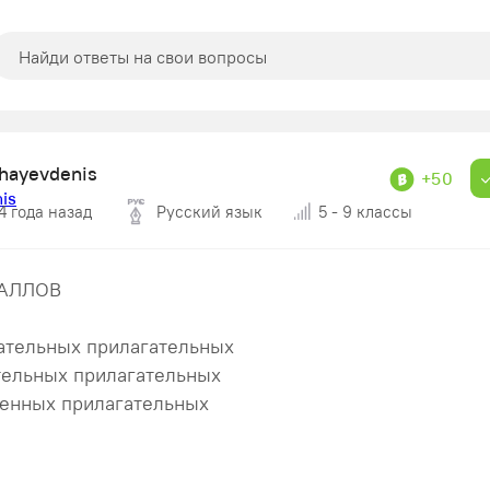
khayevdenis
+50
4 года назад
Русский язык
5 - 9 классы
БАЛЛОВ
ательных прилагательных
тельных прилагательных
венных прилагательных​