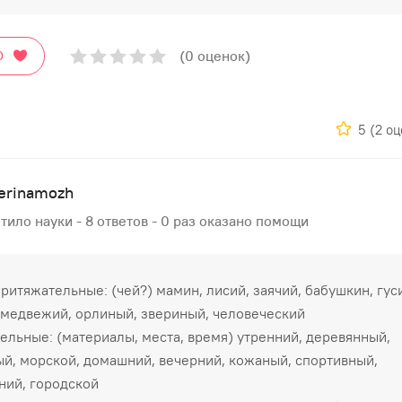
(0 оценок)
О
5
(2 о
erinamozh
тило науки - 8 ответов - 0 раз оказано помощи
Притяжательные: (чей?) мамин, лисий, заячий, бабушкин, гус
 медвежий, орлиный, звериный, человеческий
ельные: (материалы, места, время) утренний, деревянный,
й, морской, домашний, вечерний, кожаный, спортивный,
ний, городской