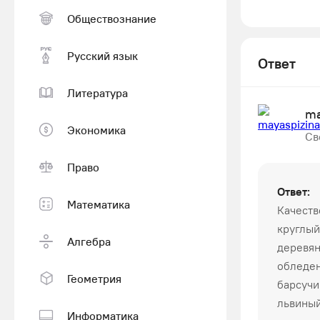
Обществознание
Русский язык
Ответ
Литература
ma
Экономика
Св
Право
Ответ:
Математика
Качеств
круглый
Алгебра
деревян
обледен
Геометрия
барсучи
львины
Информатика