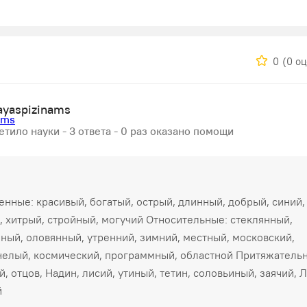
0
(0 о
yaspizinams
етило науки - 3 ответа - 0 раз оказано помощи
енные: красивый, богатый, острый, длинный, добрый, синий,
, хитрый, стройный, могучий Относительные: стеклянный,
ный, оловянный, утренний, зимний, местный, московский,
елый, космический, программный, областной Притяжатель
й, отцов, Надин, лисий, утиный, тетин, соловьиный, заячий, 
й