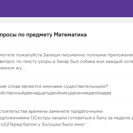
просы по предмету Математика
могите пожалуйста Запиши письменно полными приложени
 вопрос по тексту узоры и Захар был собака жук каждый хоте
зяином жу ...
кие слова являются именами существительными?
ойственныйдвенадцатьдвойникудвоениедвойкадва
стоятельства времени замените придаточными
едложениями:1)Сестры начали готовиться к балу за неделю 
го2)Перед балом у Золушки было мног ...