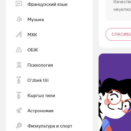
Качеств
Французский язык
неуклюж
Музыка
МХК
СПАСИБ
ОБЖ
Психология
Оʻzbek tili
Кыргыз тили
Астрономия
Физкультура и спорт