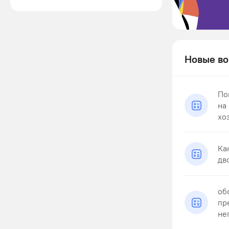
Новые во
По
на
хо
Ка
дв
об
пр
не