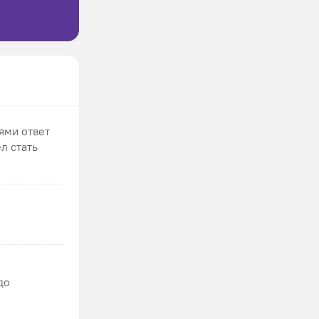
ями ответ
л стать
до