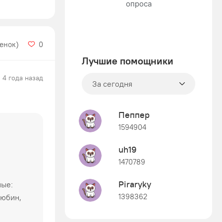
ценок)
0
Лучшие помощники
4 года назад
За сегодня
Пеппер
1594904
uh19
1470789
Piraryky
ные:
1398362
Любин,
Знания