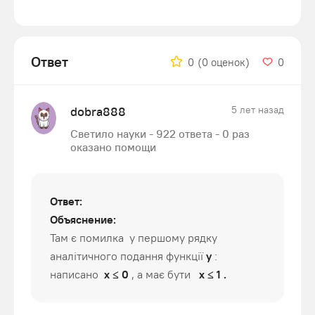
Ответ
0
(0 оценок)
0
dobra888
5 лет назад
Светило науки - 922 ответа - 0 раз
оказано помощи
Ответ:
Объяснение:
Там є помилка у першому рядку
аналітичного подання функції
у
:
написано
x ≤ 0
,
а має бути
x ≤ 1 .