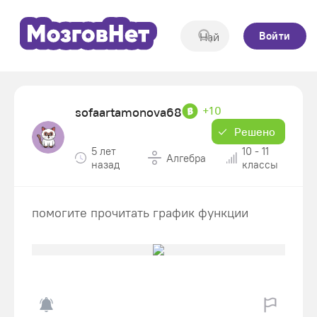
Войти
+10
sofaartamonova68
Решено
5 лет
10 - 11
Алгебра
назад
классы
помогите прочитать график функции​